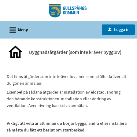
Välkommen
till
tjänster
L
-
Logga in
Meny
u
Gullspångs
kommun
Byggnadsåtgärder (som inte kräver bygglov)
Det finns åtgärder som inte kräver lov, men som istället kräver att
du gör en anmälan.
Exempel på sådana åtgärder är installation av eldstad, ändring i
den bärande konstruktionen, installation eller ändring av
ventilation. Även rivning kan kräva anmälan.
Viktigt att veta är att innan du börjar bygga, ändra eller installera
så måste du fått ett beslut om startbesked.