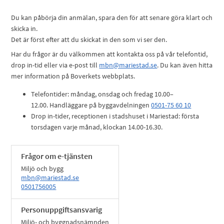
Du kan påbörja din anmälan, spara den för att senare göra klart och
skicka in.
Det är först efter att du skickat in den som vi ser den.
Har du frågor är du välkommen att kontakta oss på vår telefontid,
drop in-tid eller via e-post till
mbn@mariestad.se
. Du kan även hitta
mer information på Boverkets webbplats.
Telefontider: måndag, onsdag och fredag 10.00–
12.00. Handläggare på byggavdelningen
0501-75 60 10
Drop in-tider, receptionen i stadshuset i Mariestad: första
torsdagen varje månad, klockan 14.00-16.30.
Frågor om e-tjänsten
Miljö och bygg
mbn@mariestad.se
0501756005
Personuppgiftsansvarig
Miljö- och byggnadsnämnden