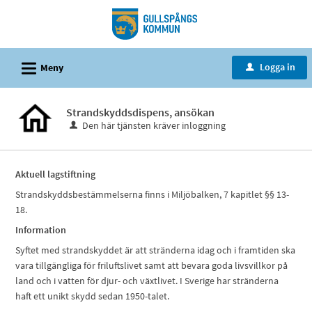
Välkommen
till
tjänster
L
-
Logga in
Meny
u
Gullspångs
kommun
Strandskyddsdispens, ansökan
Den här tjänsten kräver inloggning
Aktuell lagstiftning
Strandskyddsbestämmelserna finns i Miljöbalken, 7 kapitlet §§ 13-
18.
Information
Syftet med strandskyddet är att stränderna idag och i framtiden ska
vara tillgängliga för friluftslivet samt att bevara goda livsvillkor på
land och i vatten för djur- och växtlivet. I Sverige har stränderna
haft ett unikt skydd sedan 1950-talet.