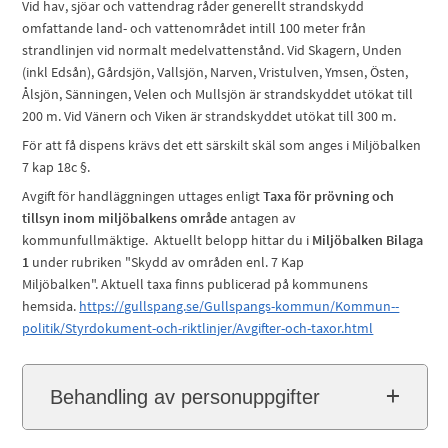
Vid hav, sjöar och vattendrag råder generellt strandskydd
omfattande land- och vattenområdet intill 100 meter från
strandlinjen vid normalt medelvattenstånd. Vid Skagern, Unden
(inkl Edsån), Gårdsjön, Vallsjön, Narven, Vristulven, Ymsen, Östen,
Ålsjön, Sänningen, Velen och Mullsjön är strandskyddet utökat till
200 m. Vid Vänern och Viken är strandskyddet utökat till 300 m.
För att få dispens krävs det ett särskilt skäl som anges i Miljöbalken
7 kap 18c §.
Avgift för handläggningen uttages enligt
Taxa för prövning och
tillsyn inom miljöbalkens område
antagen av
kommunfullmäktige. Aktuellt belopp hittar du i
Miljöbalken Bilaga
1
under rubriken "Skydd av områden enl. 7 Kap
Miljöbalken". Aktuell taxa finns publicerad på kommunens
hemsida.
https://gullspang.se/Gullspangs-kommun/Kommun--
politik/Styrdokument-och-riktlinjer/Avgifter-och-taxor.html
Behandling av personuppgifter