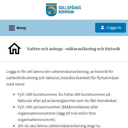
Välkommen
till
tjänster
L
-
Logga in
Meny
u
Gullspångs
kommun
Vatten och avlopp - mätaravläsning och historik
Logga in för att lämna din vattenmätaravläsning, se historik för
vattenförbrukning och fakturor, beställa blankett för flyttanmälan
med mera:
Fyll i ditt kundnummer. Du hittar ditt kundnummer på
fakturan eller på avläsningskortet som du fått hemskickat.
Fyll i ditt personnummer (ååååmmddxxxx) eller
organisationsnummer (lägg till två nollor före
organisationsnumret).
Om du ska lämna vattenmätaravläsning ange ny