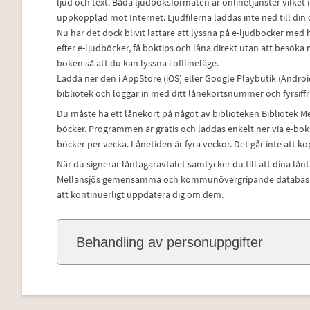
ljud och text. Båda ljudboksformaten är onlinetjänster vilke
uppkopplad mot Internet. Ljudfilerna laddas inte ned till din 
Nu har det dock blivit lättare att lyssna på e-ljudböcker med
efter e-ljudböcker, få boktips och låna direkt utan att besö
boken så att du kan lyssna i offlineläge.
Ladda ner den i AppStore (iOS) eller Google Playbutik (Android)
bibliotek och loggar in med ditt lånekortsnummer och fyrsiffr
Du måste ha ett lånekort på något av biblioteken Bibliotek Me
böcker. Programmen är gratis och laddas enkelt ner via e-boksi
böcker per vecka. Lånetiden är fyra veckor. Det går inte att kop
När du signerar låntagaravtalet samtycker du till att dina lå
Mellansjös gemensamma och kommunövergripande databas samt
att kontinuerligt uppdatera dig om dem.
Behandling av personuppgifter