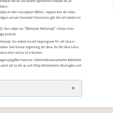
t innebär att du använder tjänsterna medan du är
dator.
 hjälp av den nya appen Biblio. I appen kan du söka
ka någon annan hemsida! Dessutom går det att ladda ner
. Sen väljer du "Bibliotek Mellansjö" i listan över
iga pinkod.
llansjö. Du måste ha ett läsprogram för att läsa e-
dan. Det kostar ingenting att låna. Du får låna två e-
iera eller skriva ut e-böcker.
ntagaruppgifter hamnar i bibliotekssamarbetet Bibliotek
 att ta del av och följa bibliotekets låneregler och