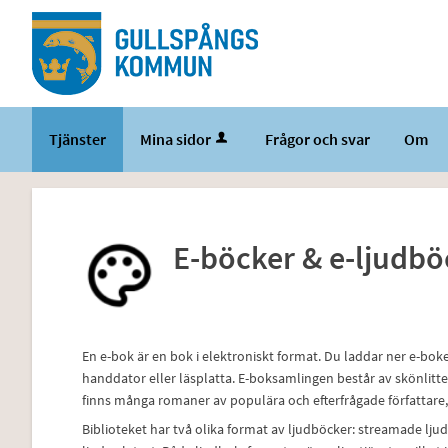
Välkommen
till
tjänster
-
Gullspångs
Tjänster
Mina sidor
Frågor och svar
Om
kommun
E-böcker & e-ljudbö
En e-bok är en bok i elektroniskt format. Du laddar ner e-bok
handdator eller läsplatta. E-boksamlingen består av skönlitte
finns många romaner av populära och efterfrågade författare,
Biblioteket har två olika format av ljudböcker: streamade l