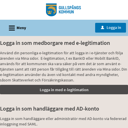
Välkommen
till
tjänster
L
-
Logga in
Meny
u
Gullspångs
Logga in som medborgare med e-legitimation
kommun
Använd din personliga e-legitimation för att logga in i e-tjänster och följa
ärenden via Mina sidor. E-legitimation, t ex BankID eller Mobilt BankID,
används för att kommunen ska vara säker på vem det är som använt e-
tjänsten samt att rätt person får tillgång till rätt ärenden via Mina sidor. Din
e-legitimation använder du även vid kontakt med andra myndigheter,
såsom Skatteverket och Försäkringskassan.
Logga in som handläggare med AD-konto
Logga in som handläggare eller administratör med AD-konto via federerad
inloggning med SAML.